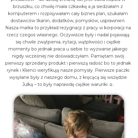
brzuszku, co chwilę miała czkawkę a ja siedziałam z
komputerem i rozpisywałam cały biznes plan, szukałam
dostawców tkanin, dodatków, pomysłów, usprawnień.
Nasza marka to przykład rezygnacji z pracy w korporacji na
rzecz czegoś własnego. Oczywiście były i nadal pojawiają
się chwile zwątpienia, irytacji, wątpliwości i ciężkie
momenty bo jednak praca u siebie to wyzwanie jakiego
nigdy wcześniej nie doświadczyłam. Pamiętam swój
pierwszy sprzedany produkt i pierwszą radość bo to jednak
rynek i Klienci weryfikują nasze pomysły. Pierwsze paczki
wysyłane były z naszego domu, z kręcącą się wszędzie
Julką – to były naprawdę ciężkie warunki ☺.