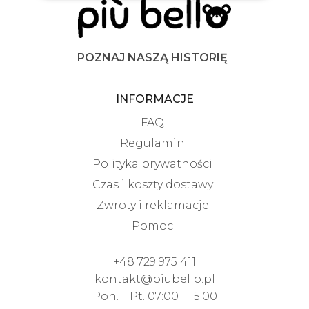
POZNAJ NASZĄ HISTORIĘ
INFORMACJE
FAQ
Regulamin
Polityka prywatności
Czas i koszty dostawy
Zwroty i reklamacje
Pomoc
+48 729 975 411
kontakt@piubello.pl
Pon. – Pt. 07:00 – 15:00