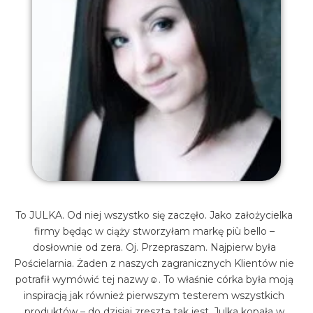
To JULKA. Od niej wszystko się zaczęło. Jako założycielka
firmy będąc w ciąży stworzyłam markę più bello –
dosłownie od zera. Oj. Przepraszam. Najpierw była
Pościelarnia. Żaden z naszych zagranicznych Klientów nie
potrafił wymówić tej nazwy☺. To właśnie córka była moją
inspiracją jak również pierwszym testerem wszystkich
produktów – do dzisiaj zresztą tak jest. Julka kopała w