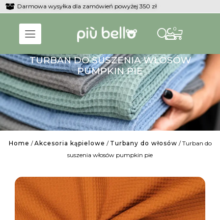
Darmowa wysyłka dla zamówień powyżej 350 zł
0
TURBAN DO SUSZENIA WŁOSÓW
PUMPKIN PIE
Home
/
Akcesoria kąpielowe
/
Turbany do włosów
/ Turban do
suszenia włosów pumpkin pie