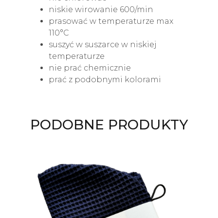
niskie wirowanie 600/min
prasować w temperaturze max
110°C
suszyć w suszarce w niskiej
temperaturze
nie prać chemicznie
prać z podobnymi kolorami
PODOBNE PRODUKTY