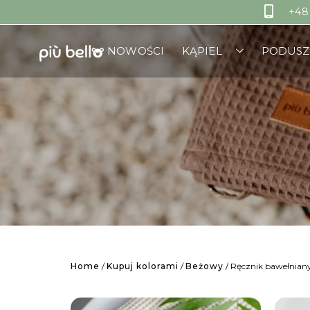
+48
NOWOŚCI
KĄPIEL
PODUSZ
Home
/
Kupuj kolorami
/
Beżowy
/ Ręcznik bawełnian