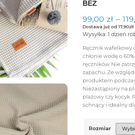
BEŻ
99,00
zł
–
11
Dostawa już od 17,90zł!
Wysyłka: 1 dzień r
Ręcznik wafelkowy d
chłonie wodę o 60%
ręczników. Nie zatr
zapachu. Ze względ
produktem podczas 
Niezastąpiony na pl
plażowy czy kocyk. 
schnący i idealny dl
Rozmiar