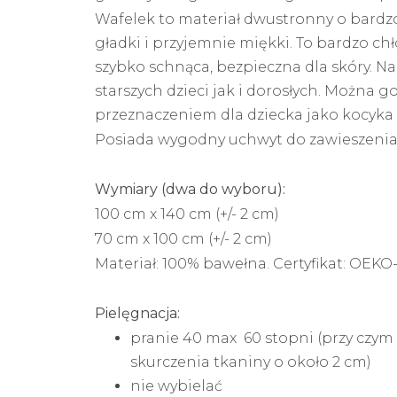
Wafelek to materiał dwustronny o bardzo 
gładki i przyjemnie miękki. To bardzo ch
szybko schnąca, bezpieczna dla skóry. N
starszych dzieci jak i dorosłych. Można g
przeznaczeniem dla dziecka jako kocyka 
Posiada wygodny uchwyt do zawieszenia
Wymiary (dwa do wyboru):
100 cm x 140 cm (+/- 2 cm)
70 cm x 100 cm (+/- 2 cm)
Materiał: 100% bawełna. Certyfikat: OEK
ANY WAFELKOWY
RĘCZNIK BAWEŁNIANY WAFE
Pielęgnacja:
NS
SZARY
pranie 40 max 60 stopni (przy czy
119,00
zł
99,00
zł
-
119,00
zł
skurczenia tkaniny o około 2 cm)
nie wybielać
z opcje
Wybierz opcje