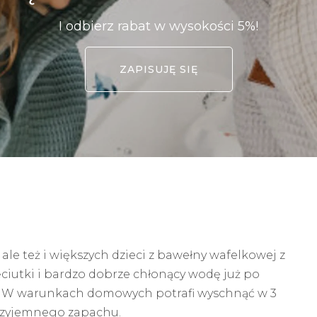
I odbierz rabat w wysokości 5%!
ZAPISUJĘ SIĘ
ale też i większych dzieci z bawełny wafelkowej z
ciutki i bardzo dobrze chłonący wodę już po
e. W warunkach domowych potrafi wyschnąć w 3
przyjemnego zapachu.