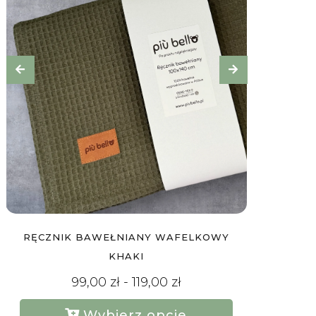
RĘCZNIK BAWEŁNIANY WAFELKOWY
OPASK
CZERWONY
99,00
zł
-
119,00
zł
Wybierz opcje