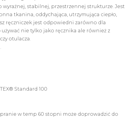
wyraźnej, stabilnej, przestrzennej strukturze. Jest
łonna tkanina, oddychająca, utrzymująca ciepło,
asz ręczniczek jest odpowiedni zarówno dla
o używać nie tylko jako ręcznika ale również z
czy otulacza.
.
O-TEX® Standard 100
LKOWY
RĘCZNIK BAWEŁNIANY WAFELKOWY
KHAKI
m pranie w temp 60 stopni może doprowadzić do
99,00
zł
-
119,00
zł
Wybierz opcje