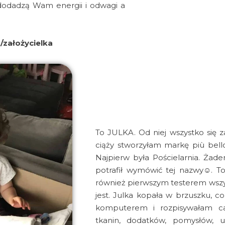
dodadzą Wam energii i odwagi a
/założycielka
To JULKA. Od niej wszystko się z
ciąży stworzyłam markę più bell
Najpierw była Pościelarnia. Żad
potrafił wymówić tej nazwy☺. To
również pierwszym testerem wszys
jest. Julka kopała w brzuszku, c
komputerem i rozpisywałam ca
tkanin, dodatków, pomysłów, 