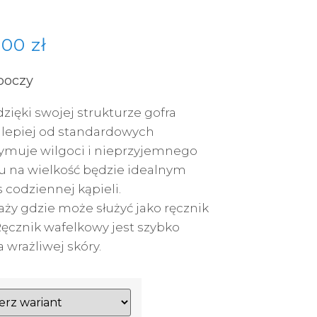
9,00
zł
oboczy
zięki swojej strukturze gofra
 lepiej od standardowych
zymuje wilgoci i nieprzyjemnego
u na wielkość będzie idealnym
codziennej kąpieli.
aży gdzie może służyć jako ręcznik
Ręcznik wafelkowy jest szybko
a wrażliwej skóry.