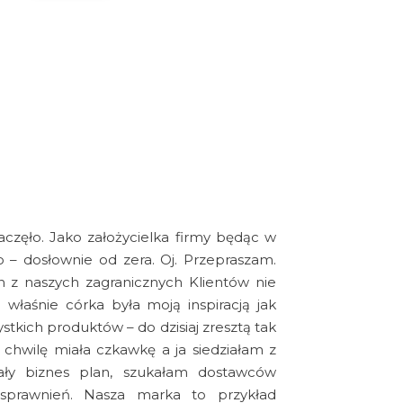
aczęło. Jako założycielka firmy będąc w
o – dosłownie od zera. Oj. Przepraszam.
en z naszych zagranicznych Klientów nie
 właśnie córka była moją inspiracją jak
tkich produktów – do dzisiaj zresztą tak
o chwilę miała czkawkę a ja siedziałam z
ły biznes plan, szukałam dostawców
usprawnień. Nasza marka to przykład