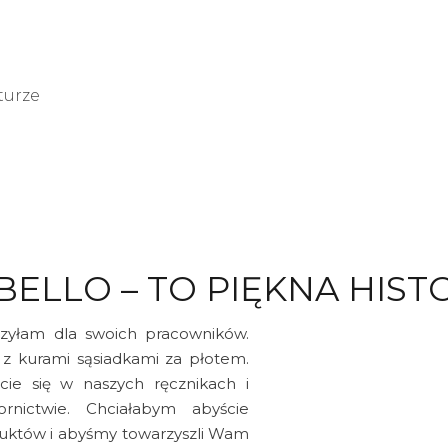
C
turze
BELLO – TO PIĘKNA HIST
orzyłam dla swoich pracowników.
 z kurami sąsiadkami za płotem.
ie się w naszych ręcznikach i
rnictwie. Chciałabym abyście
duktów i abyśmy towarzyszli Wam