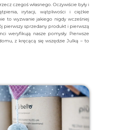
 rzecz czegoś własnego. Oczywiście były i
pienia, irytacji, wątpliwości i ciężkie
e to wyzwanie jakiego nigdy wcześniej
j pierwszy sprzedany produkt i pierwszą
enci weryfikują nasze pomysły. Pierwsze
domu, z kręcącą się wszędzie Julką – to