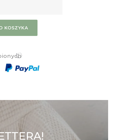
O KOSZYKA
bionych
ETTERA!