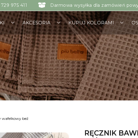
 729 975 411
Darmowa wysyłka dla zamówień powyż
KI
AKCESORIA
KUPUJ KOLORAMI
OS
y wafelkowy beż
RĘCZNIK BAW