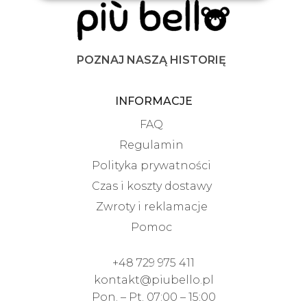
POZNAJ NASZĄ HISTORIĘ
INFORMACJE
FAQ
Regulamin
Polityka prywatności
Czas i koszty dostawy
Zwroty i reklamacje
Pomoc
+48 729 975 411
kontakt@piubello.pl
Pon. – Pt. 07:00 – 15:00