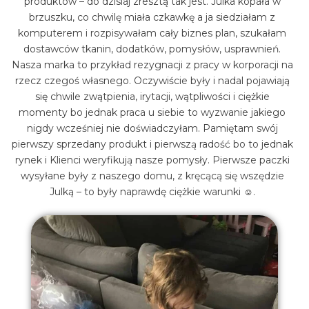
produktów – do dzisiaj zresztą tak jest. Julka kopała w
brzuszku, co chwilę miała czkawkę a ja siedziałam z
komputerem i rozpisywałam cały biznes plan, szukałam
dostawców tkanin, dodatków, pomysłów, usprawnień.
Nasza marka to przykład rezygnacji z pracy w korporacji na
rzecz czegoś własnego. Oczywiście były i nadal pojawiają
się chwile zwątpienia, irytacji, wątpliwości i ciężkie
momenty bo jednak praca u siebie to wyzwanie jakiego
nigdy wcześniej nie doświadczyłam. Pamiętam swój
pierwszy sprzedany produkt i pierwszą radość bo to jednak
rynek i Klienci weryfikują nasze pomysły. Pierwsze paczki
wysyłane były z naszego domu, z kręcącą się wszędzie
Julką – to były naprawdę ciężkie warunki ☺.