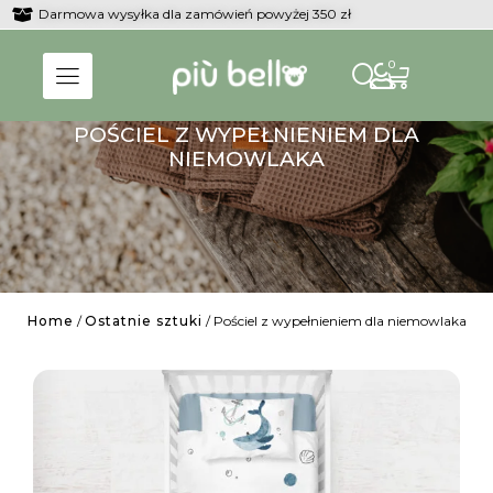
Darmowa wysyłka dla zamówień powyżej 350 zł
0
POŚCIEL Z WYPEŁNIENIEM DLA
NIEMOWLAKA
Home
/
Ostatnie sztuki
/ Pościel z wypełnieniem dla niemowlaka