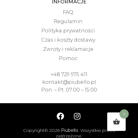
INFORMACJE
FAQ
Regulamin
Polityka prywatności
Czas i koszty dostawy
Zwroty i reklamacje
Pomoc
+48 729 975 411
kontakt@piubello.pl
Pon. – Pt. 07:00 – 15:00
0
Copyright© 2026
Piubello
. Wszystkie prawa
zastrzeżone.